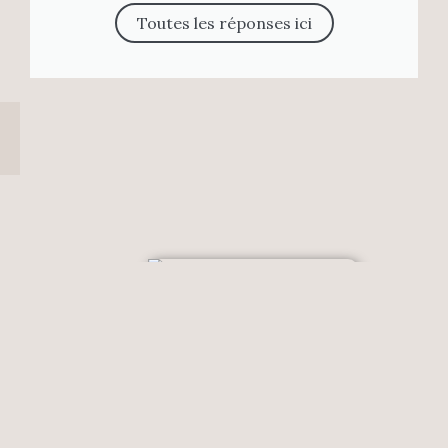
Toutes les réponses ici
CONTACT :
FATIMA
KORZABA _
Thérapeute
systémique
+ 06 09 81 80