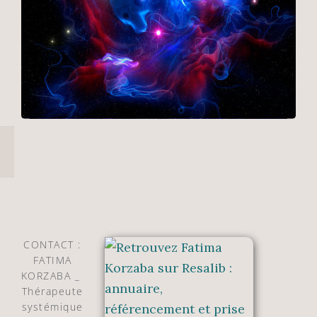
CONTACT :
FATIMA
KORZABA _
Thérapeute
systémique