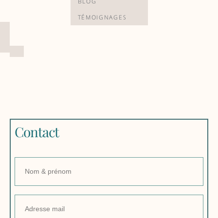
BLOG
TÉMOIGNAGES
Nom
Email
Phone
Message
Contact
Address
Number