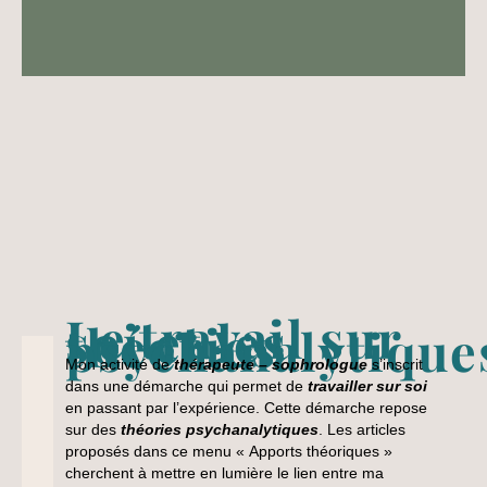
Le travail sur
soi et les
théories
psychanalytique
Mon activité de
thérapeute – sophrologue
s’inscrit
dans une démarche qui permet de
travailler sur soi
en passant par l’expérience. Cette démarche repose
sur des
théories psychanalytiques
. Les articles
proposés dans ce menu « Apports théoriques »
cherchent à mettre en lumière le lien entre ma